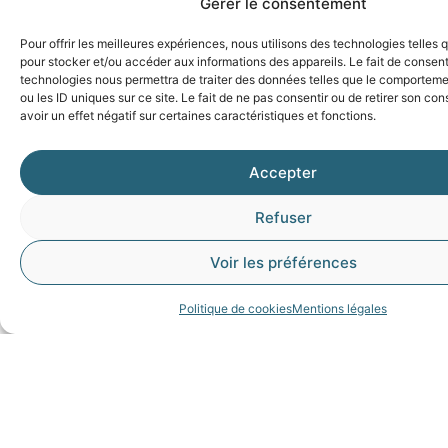
Gérer le consentement
Pour offrir les meilleures expériences, nous utilisons des technologies telles 
pour stocker et/ou accéder aux informations des appareils. Le fait de consent
technologies nous permettra de traiter des données telles que le comporteme
ou les ID uniques sur ce site. Le fait de ne pas consentir ou de retirer son c
avoir un effet négatif sur certaines caractéristiques et fonctions.
Syane
Aide et
Suivez-nous
informations
Site institutionnel
Accepter
Éligibilité de mon
Presse
logement
Refuser
Marchés publics
Plus
Qui fait quoi sur le
Voir les préférences
Offres d’emploi
réseau ?
d’information
2107 route
Quelles sont les étapes
Politique de cookies
Mentions légales
clés du déploiement du
d'Annecy
réseau ?
74330 POISY
04 50 33 50 60
Quelles sont les étapes
Lun > jeu : 9h-12h
de raccordement à la
et 14h-16h30
fibre ?
Ven : 9h-12h et