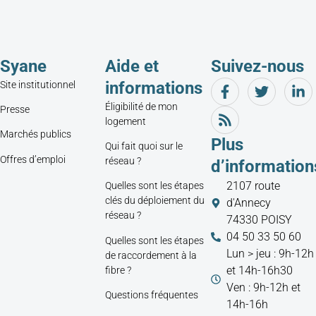
Syane
Aide et
Suivez-nous
informations
Site institutionnel
Éligibilité de mon
Presse
logement
Marchés publics
Plus
Qui fait quoi sur le
Offres d’emploi
réseau ?
d’information
2107 route
Quelles sont les étapes
clés du déploiement du
d'Annecy
réseau ?
74330 POISY
04 50 33 50 60
Quelles sont les étapes
Lun > jeu : 9h-12h
de raccordement à la
et 14h-16h30
fibre ?
Ven : 9h-12h et
Questions fréquentes
14h-16h