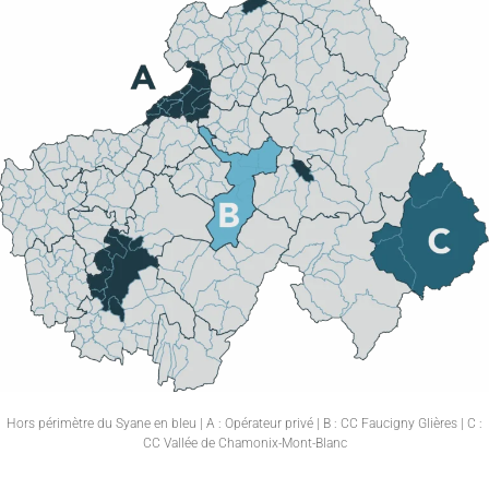
Hors périmètre du Syane en bleu | A : Opérateur privé | B : CC Faucigny Glières | C :
CC Vallée de Chamonix-Mont-Blanc