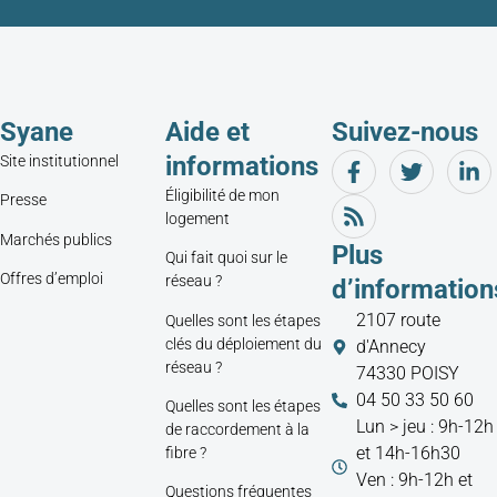
Syane
Aide et
Suivez-nous
informations
Site institutionnel
Éligibilité de mon
Presse
logement
Marchés publics
Plus
Qui fait quoi sur le
Offres d’emploi
réseau ?
d’information
2107 route
Quelles sont les étapes
clés du déploiement du
d'Annecy
réseau ?
74330 POISY
04 50 33 50 60
Quelles sont les étapes
Lun > jeu : 9h-12h
de raccordement à la
et 14h-16h30
fibre ?
Ven : 9h-12h et
Questions fréquentes